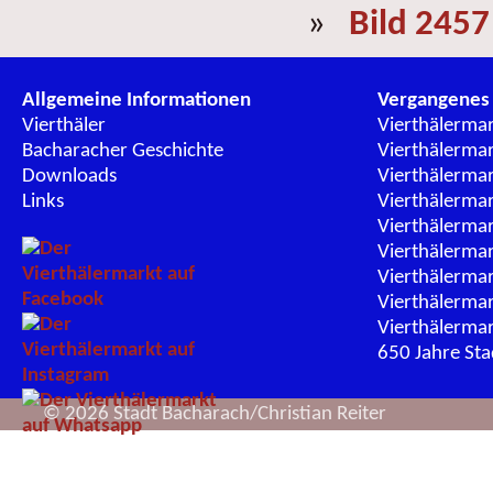
»
Bild 2457
Allgemeine Informationen
Vergangenes
Vierthäler
Vierthälerma
Bacharacher Geschichte
Vierthälerma
Downloads
Vierthälerma
Links
Vierthälerma
Vierthälerma
Vierthälerma
Vierthälerma
Vierthälerma
Vierthälerma
650 Jahre St
© 2026 Stadt Bacharach/Christian Reiter