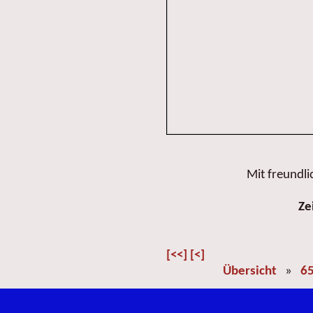
Mit freundl
Ze
[<<]
[<]
Übersicht
»
65