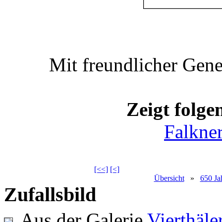
Mit freundlicher Gen
Zeigt folge
Falkne
[<<]
[<]
Übersicht
»
650 Ja
Zufallsbild
Aus der Galerie
Vierthäl