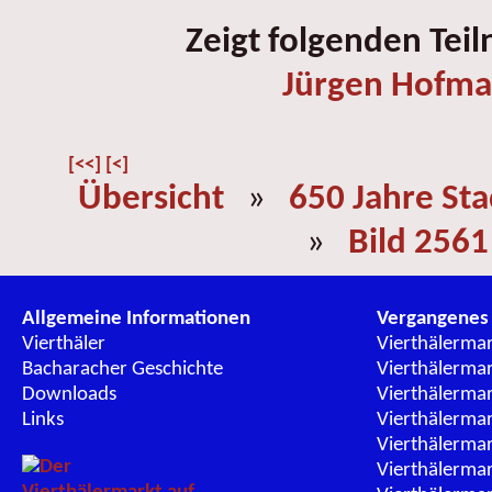
Zeigt folgenden Tei
Jürgen Hofm
[<<]
[<]
Übersicht
»
650 Jahre St
»
Bild 2561
Allgemeine Informationen
Vergangenes
Vierthäler
Vierthälerma
Bacharacher Geschichte
Vierthälerma
Downloads
Vierthälerma
Links
Vierthälerma
Vierthälerma
Vierthälerma