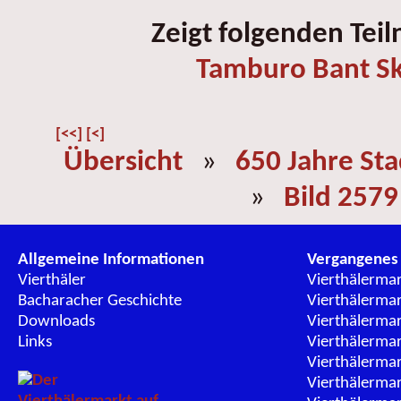
Zeigt folgenden Tei
Tamburo Bant Sk
[<<]
[<]
Übersicht
»
650 Jahre St
»
Bild 2579
Allgemeine Informationen
Vergangenes
Vierthäler
Vierthälerma
Bacharacher Geschichte
Vierthälerma
Downloads
Vierthälerma
Links
Vierthälerma
Vierthälerma
Vierthälerma