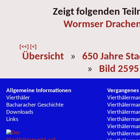
Zeigt folgenden Tei
Wormser Drachen
[<<]
[<]
Übersicht
»
650 Jahre St
»
Bild 2595
Allgemeine Informationen
Vergangenes
Vierthäler
Vierthälerma
Bacharacher Geschichte
Vierthälerma
Downloads
Vierthälerma
Links
Vierthälerma
Vierthälerma
Vierthälerma