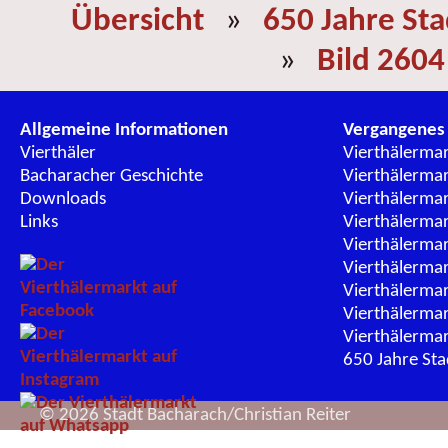
Übersicht
»
650 Jahre St
»
Bild 2604
Allgemeine Informationen
Vergangenes
Vierthäler
Vierthälerma
Bacharacher Geschichte
Vierthälerma
Downloads
Vierthälerma
Links
Vierthälerma
Vierthälerma
Vierthälerma
Vierthälerma
Vierthälerma
Vierthälerma
650 Jahre St
© 2026 Stadt Bacharach/Christian Reiter