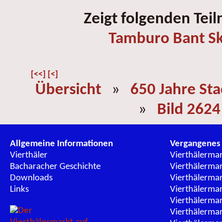
Zeigt folgenden Tei
Tamburo Bant Sk
[<<]
[<]
Übersicht
»
650 Jahre St
»
Bild 2624
Allgemeine Informationen
Vergangenes
Vierthäler
Vierthälerma
Bacharacher Geschichte
Vierthälerma
Downloads
Vierthälerma
Links
Vierthälerma
Vierthälerma
Vierthälerma