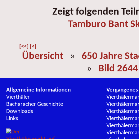
Zeigt folgenden Tei
Tamburo Bant Sk
[<<]
[<]
Übersicht
»
650 Jahre St
»
Bild 2644
Allgemeine Informationen
Vergangenes
Vierthäler
Vierthälerma
Bacharacher Geschichte
Vierthälerma
Downloads
Vierthälerma
Links
Vierthälerma
Vierthälerma
Vierthälerma