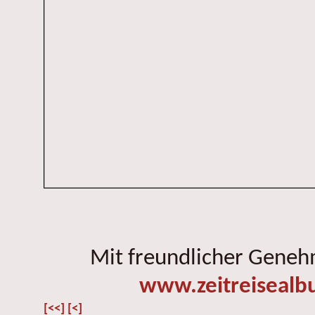
Mit freundlicher Gene
www.zeitreisealb
[<<]
[<]