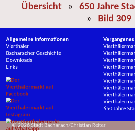
Übersicht
»
650 Jahre St
»
Bild 309
Allgemeine Informationen
Vergangenes
Vierthäler
Vierthälerma
Bacharacher Geschichte
Vierthälerma
Downloads
Vierthälerma
Links
Vierthälerma
Vierthälerma
Vierthälerma
Vierthälerma
Vierthälerma
Vierthälerma
650 Jahre St
© 2026 Stadt Bacharach/Christian Reiter