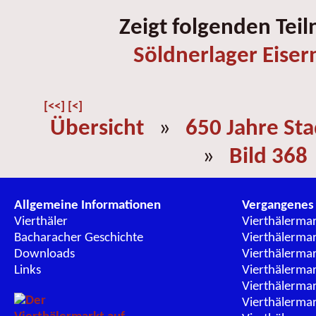
Zeigt folgenden Tei
Söldnerlager Eise
[<<]
[<]
Übersicht
»
650 Jahre St
»
Bild 368
Allgemeine Informationen
Vergangenes
Vierthäler
Vierthälerma
Bacharacher Geschichte
Vierthälerma
Downloads
Vierthälerma
Links
Vierthälerma
Vierthälerma
Vierthälerma