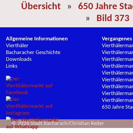
Übersicht
»
650 Jahre St
»
Bild 373
Allgemeine Informationen
Vergangenes
Vierthäler
Vierthälerma
Bacharacher Geschichte
Vierthälerma
Downloads
Vierthälerma
Links
Vierthälerma
Vierthälerma
Vierthälerma
Vierthälerma
Vierthälerma
Vierthälerma
650 Jahre St
© 2026 Stadt Bacharach/Christian Reiter