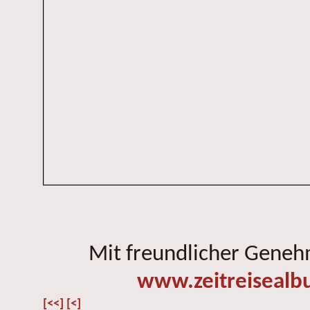
Mit freundlicher Gene
www.zeitreisealb
[<<]
[<]