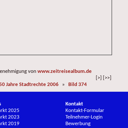
 Genehmigung von
www.zeitreisealbum.de
[>] [>>]
50 Jahre Stadtrechte 2006
»
Bild 374
s
Kontakt
arkt 2025
Kontakt-Formular
arkt 2023
Teilnehmer-Login
arkt 2019
Bewerbung