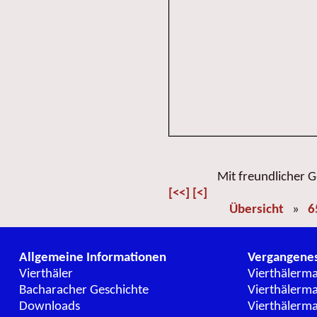
Mit freundlicher
[<<]
[<]
Übersicht
»
6
Allgemeine Informationen
Vergangene
Vierthäler
Vierthälerm
Bacharacher Geschichte
Vierthälerm
Downloads
Vierthälerm