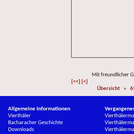
Mit freundlicher
[<<]
[<]
Übersicht
»
6
Allgemeine Informationen
Vergangene
Vierthäler
Vierthälerm
Bacharacher Geschichte
Vierthälerm
Downloads
Vierthälerm