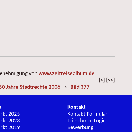
 Genehmigung von
www.zeitreisealbum.de
[>] [>>]
50 Jahre Stadtrechte 2006
»
Bild 377
s
Kontakt
arkt 2025
Kontakt-Formular
arkt 2023
Teilnehmer-Login
arkt 2019
Bewerbung