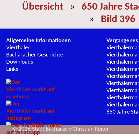
Übersicht
»
650 Jahre St
»
Bild 396
Allgemeine Informationen
Vergangenes
Vierthäler
Vierthälerma
Bacharacher Geschichte
Vierthälerma
Downloads
Vierthälerma
Links
Vierthälerma
Vierthälerma
Vierthälerma
Vierthälerma
Vierthälerma
Vierthälerma
650 Jahre St
© 2026 Stadt Bacharach/Christian Reiter