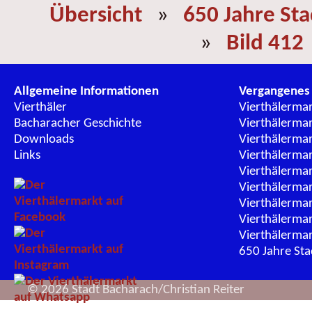
Übersicht
»
650 Jahre St
»
Bild 412
Allgemeine Informationen
Vergangenes
Vierthäler
Vierthälerma
Bacharacher Geschichte
Vierthälerma
Downloads
Vierthälerma
Links
Vierthälerma
Vierthälerma
Vierthälerma
Vierthälerma
Vierthälerma
Vierthälerma
650 Jahre St
© 2026 Stadt Bacharach/Christian Reiter