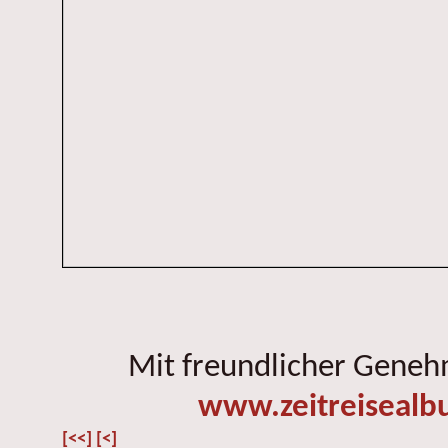
Mit freundlicher Gene
www.zeitreisealb
[<<]
[<]