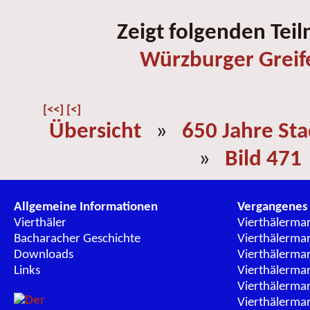
Zeigt folgenden Tei
Würzburger Greif
[<<]
[<]
Übersicht
»
650 Jahre St
»
Bild 471
Allgemeine Informationen
Vergangenes
Vierthäler
Vierthälerma
Bacharacher Geschichte
Vierthälerma
Downloads
Vierthälerma
Links
Vierthälerma
Vierthälerma
Vierthälerma