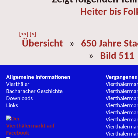
Heiter bis Fol
[<<]
[<]
Übersicht
»
650 Jahre St
»
Bild 511
Allgemeine Informationen
Vergangenes
Vierthäler
Vierthälerma
Bacharacher Geschichte
Vierthälerma
Downloads
Vierthälerma
Links
Vierthälerma
Vierthälerma
Vierthälerma
Vierthälerma
Vierthälerma