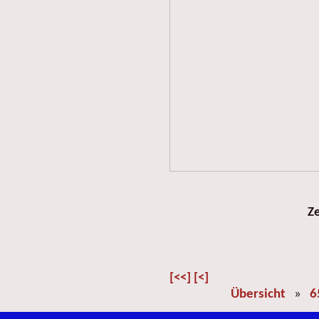
Z
[<<]
[<]
Übersicht
»
6