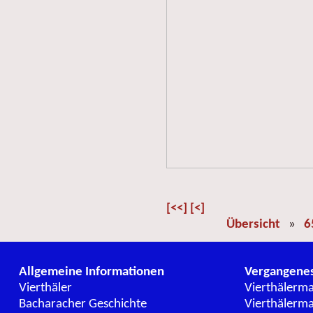
[<<]
[<]
Übersicht
»
6
Allgemeine Informationen
Vergangene
Vierthäler
Vierthälerm
Bacharacher Geschichte
Vierthälerm