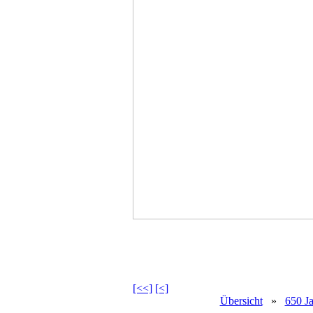
[<<]
[<]
Übersicht
»
650 Ja