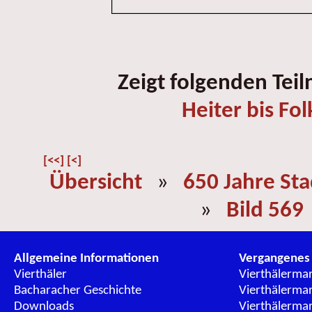
Zeigt folgenden Tei
Heiter bis Fol
[<<]
[<]
Übersicht
»
650 Jahre St
»
Bild 569
Allgemeine Informationen
Vergangenes
Vierthäler
Vierthälerma
Bacharacher Geschichte
Vierthälerma
Downloads
Vierthälerma