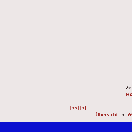
Ze
Ho
[<<]
[<]
Übersicht
»
6