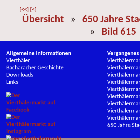
[<<]
[<]
Übersicht
»
650 Jahre St
»
Bild 615
Allgemeine Informationen
Vergangenes
Vierthäler
Vierthälerma
Bacharacher Geschichte
Vierthälerma
Downloads
Vierthälerma
Links
Vierthälerma
Vierthälerma
Vierthälerma
Vierthälerma
Vierthälerma
Vierthälerma
650 Jahre St