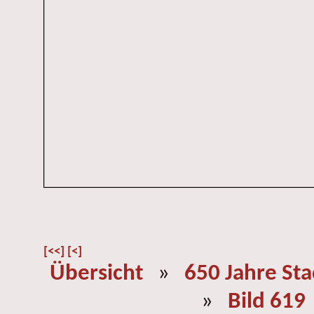
[<<]
[<]
Übersicht
»
650 Jahre St
»
Bild 619