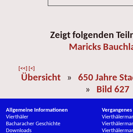
Zeigt folgenden Tei
Maricks Bauchl
[<<]
[<]
Übersicht
»
650 Jahre St
»
Bild 627
Allgemeine Informationen
Vergangenes
Vierthäler
Vierthälerma
Bacharacher Geschichte
Vierthälerma
Downloads
Vierthälerma