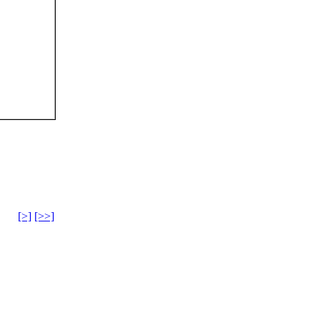
[>]
[>>]