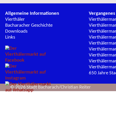
Allgemeine Informationen
Vergangenes
Vierthäler
Vierthälerma
Bacharacher Geschichte
Vierthälerma
Downloads
Vierthälerma
Links
Vierthälerma
Vierthälerma
Vierthälerma
Vierthälerma
Vierthälerma
Vierthälerma
650 Jahre St
© 2026 Stadt Bacharach/Christian Reiter