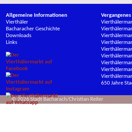
Allgemeine Informationen
Vergangenes
Vierthäler
Vierthälerma
Bacharacher Geschichte
Vierthälerma
Downloads
Vierthälerma
Links
Vierthälerma
Vierthälerma
Vierthälerma
Vierthälerma
Vierthälerma
Vierthälerma
650 Jahre St
© 2026 Stadt Bacharach/Christian Reiter