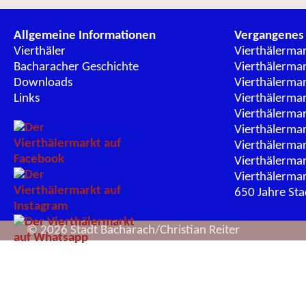
Allgemeine Informationen
Vergangenes
Vierthäler
Vierthälerma
Bacharacher Geschichte
Vierthälerma
Downloads
Vierthälerma
Links
Vierthälerma
Vierthälerma
Vierthälerma
Vierthälerma
Vierthälerma
Vierthälerma
650 Jahre St
© 2026 Stadt Bacharach/Christian Reiter