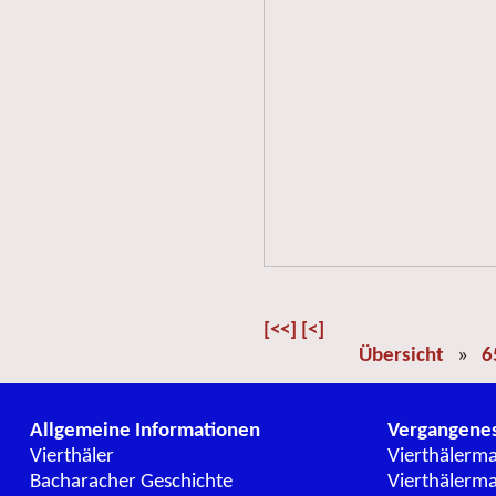
[<<]
[<]
Übersicht
»
6
Allgemeine Informationen
Vergangene
Vierthäler
Vierthälerm
Bacharacher Geschichte
Vierthälerm