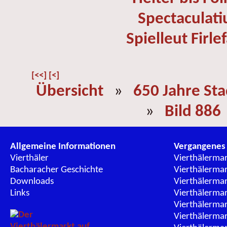
Spectaculati
Spielleut Firle
[<<]
[<]
Übersicht
»
650 Jahre St
»
Bild 886
Allgemeine Informationen
Vergangenes
Vierthäler
Vierthälerma
Bacharacher Geschichte
Vierthälerma
Downloads
Vierthälerma
Links
Vierthälerma
Vierthälerma
Vierthälerma