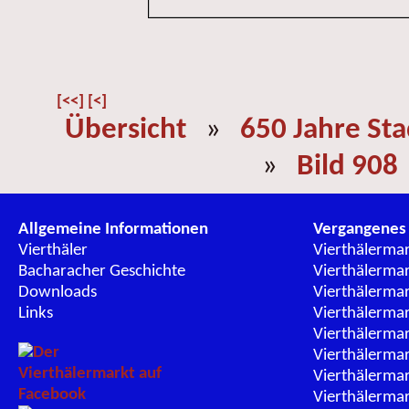
[<<]
[<]
Übersicht
»
650 Jahre St
»
Bild 908
Allgemeine Informationen
Vergangenes
Vierthäler
Vierthälerma
Bacharacher Geschichte
Vierthälerma
Downloads
Vierthälerma
Links
Vierthälerma
Vierthälerma
Vierthälerma
Vierthälerma
Vierthälerma