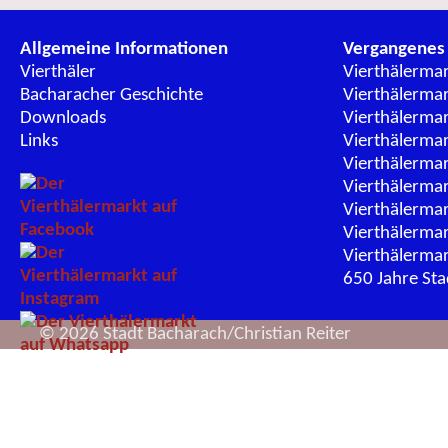
Allgemeine Informationen
Vergangenes
Vierthäler
Vierthälerma
Bacharacher Geschichte
Vierthälerma
Downloads
Vierthälerma
Links
Vierthälerma
Vierthälerma
Vierthälerma
Vierthälerma
Vierthälerma
Vierthälerma
650 Jahre St
© 2026 Stadt Bacharach/Christian Reiter