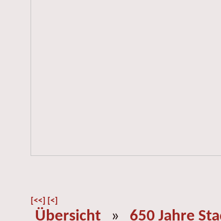
[<<]
[<]
Übersicht
»
650 Jahre St