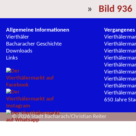
»
Bild 936
Allgemeine Informationen
Vergangenes
Vierthäler
Vierthälerma
Bacharacher Geschichte
Vierthälerma
Downloads
Vierthälerma
Links
Vierthälerma
Vierthälerma
Vierthälerma
Vierthälerma
Vierthälerma
Vierthälerma
650 Jahre St
© 2026 Stadt Bacharach/Christian Reiter