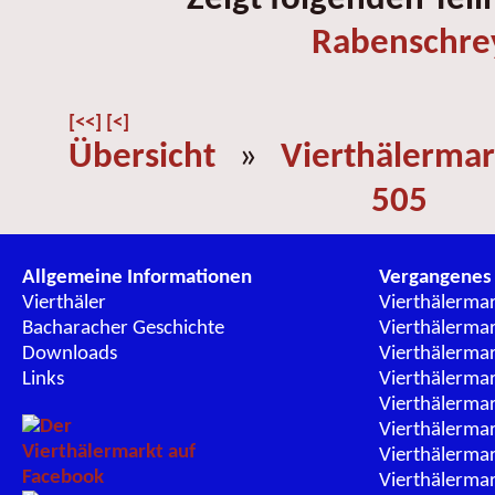
Rabenschre
[<<]
[<]
Übersicht
»
Vierthälermar
505
Allgemeine Informationen
Vergangenes
Vierthäler
Vierthälerma
Bacharacher Geschichte
Vierthälerma
Downloads
Vierthälerma
Links
Vierthälerma
Vierthälerma
Vierthälerma
Vierthälerma
Vierthälerma