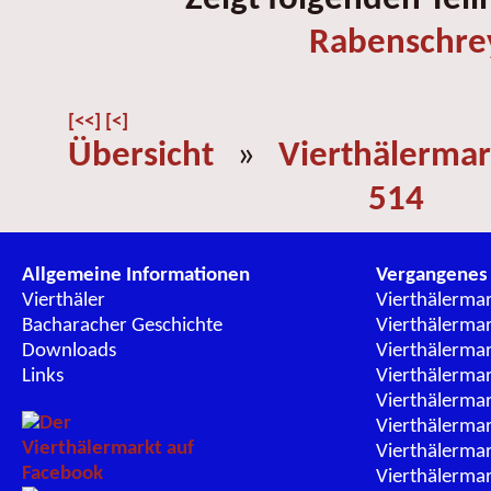
Rabenschre
[<<]
[<]
Übersicht
»
Vierthälermar
514
Allgemeine Informationen
Vergangenes
Vierthäler
Vierthälerma
Bacharacher Geschichte
Vierthälerma
Downloads
Vierthälerma
Links
Vierthälerma
Vierthälerma
Vierthälerma
Vierthälerma
Vierthälerma