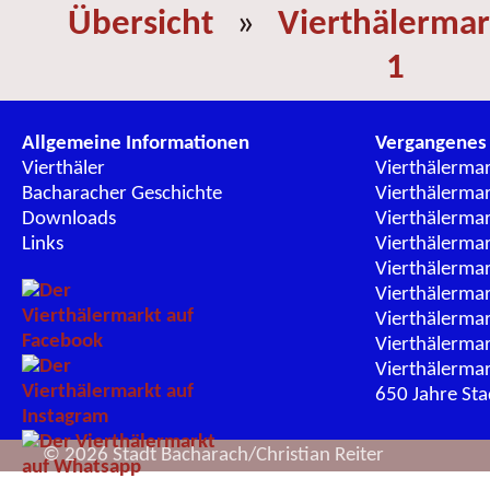
Übersicht
»
Vierthälermar
1
Allgemeine Informationen
Vergangenes
Vierthäler
Vierthälerma
Bacharacher Geschichte
Vierthälerma
Downloads
Vierthälerma
Links
Vierthälerma
Vierthälerma
Vierthälerma
Vierthälerma
Vierthälerma
Vierthälerma
650 Jahre St
© 2026 Stadt Bacharach/Christian Reiter