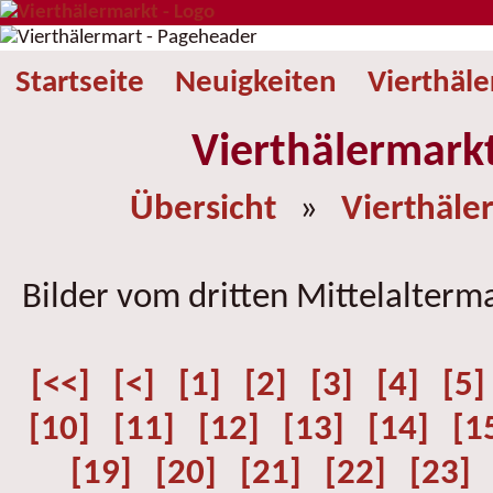
Startseite
Neuigkeiten
Vierthäl
Vierthälermark
Übersicht
»
Vierthäle
Bilder vom dritten Mittelalterm
[<<]
[<]
[1]
[2]
[3]
[4]
[5]
[10]
[11]
[12]
[13]
[14]
[1
[19]
[20]
[21]
[22]
[23]