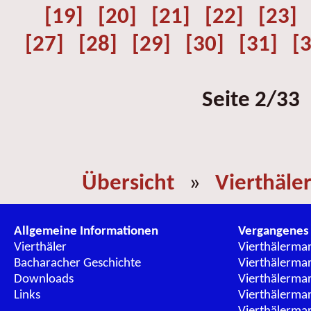
[19]
[20]
[21]
[22]
[23]
[27]
[28]
[29]
[30]
[31]
[
Seite 2/33
Übersicht
»
Vierthäle
Allgemeine Informationen
Vergangenes
Vierthäler
Vierthälerma
Bacharacher Geschichte
Vierthälerma
Downloads
Vierthälerma
Links
Vierthälerma