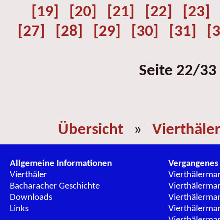
[19]
[20]
[21]
[22]
[23]
[27]
[28]
[29]
[30]
[31]
[
Seite 22/33
Übersicht
»
Vierthäle
Allgemeine Informationen
Vergangenes
Vierthäler
Vierthälerma
Bacharacher Geschichte
Vierthälerma
Downloads
Vierthälerma
Links
Vierthälerma