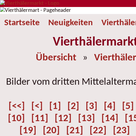
Startseite
Neuigkeiten
Vierthäl
Vierthälermark
Übersicht
»
Vierthäle
Bilder vom dritten Mittelalterm
[<<]
[<]
[1]
[2]
[3]
[4]
[5]
[10]
[11]
[12]
[13]
[14]
[1
[19]
[20]
[21]
[22]
[23]