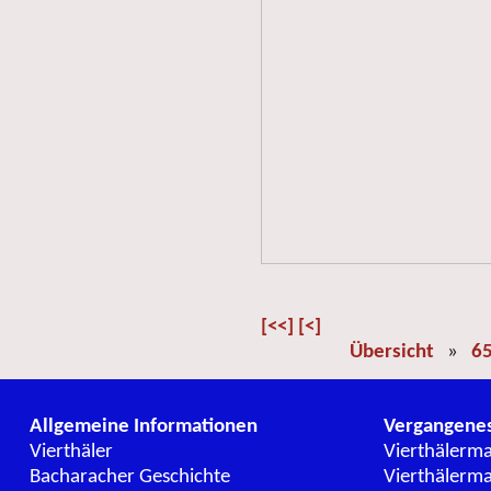
[<<]
[<]
Übersicht
»
65
Allgemeine Informationen
Vergangene
Vierthäler
Vierthälerm
Bacharacher Geschichte
Vierthälerm