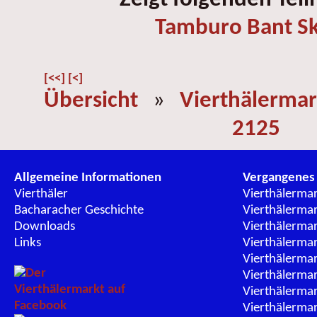
Tamburo Bant Sk
[<<]
[<]
Übersicht
»
Vierthälermar
2125
Allgemeine Informationen
Vergangenes
Vierthäler
Vierthälerma
Bacharacher Geschichte
Vierthälerma
Downloads
Vierthälerma
Links
Vierthälerma
Vierthälerma
Vierthälerma
Vierthälerma
Vierthälerma