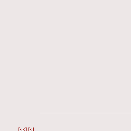
[<<]
[<]