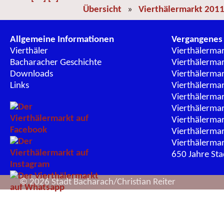
Übersicht
»
Vierthälermarkt 201
Allgemeine Informationen
Vergangenes
Vierthäler
Vierthälerma
Bacharacher Geschichte
Vierthälerma
Downloads
Vierthälerma
Links
Vierthälerma
Vierthälerma
Vierthälerma
Vierthälerma
Vierthälerma
Vierthälerma
650 Jahre St
© 2026 Stadt Bacharach/Christian Reiter