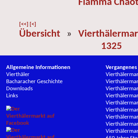
Flamma Chaot
[<<]
[<]
Übersicht
»
Vierthälermar
1325
Allgemeine Informationen
Vergangenes
Vierthäler
Vierthälerma
Bacharacher Geschichte
Vierthälerma
Downloads
Vierthälerma
Links
Vierthälerma
Vierthälerma
Vierthälerma
Vierthälerma
Vierthälerma
Vierthälerma