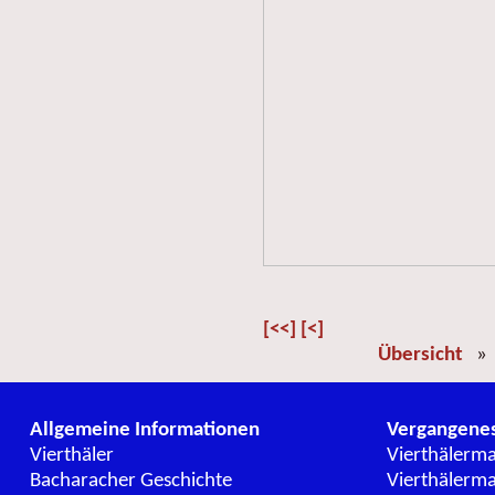
[<<]
[<]
Übersicht
Allgemeine Informationen
Vergangene
Vierthäler
Vierthälerm
Bacharacher Geschichte
Vierthälerm