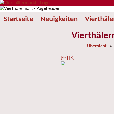
Startseite
Neuigkeiten
Vierthäl
Vierthäler
Übersicht
[<<]
[<]