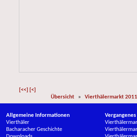
[<<]
[<]
Übersicht
»
Vierthälermarkt 201
Allgemeine Informationen
Vergangenes
Vierthäler
Vierthälerma
Bacharacher Geschichte
Vierthälerma
Downloads
Vierthälerma