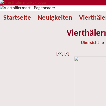
Startseite
Neuigkeiten
Vierthäl
Vierthäler
Übersicht
[<<]
[<]