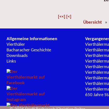
Ze
[<<]
[<]
Übersicht
Allgemeine Informationen
Vergangene
Vierthäler
Vierthälerm
Bacharacher Geschichte
Vierthälerm
Downloads
Vierthälerm
Links
Vierthälerm
Vierthälerm
Vierthälerm
Vierthälerm
Vierthälerm
Vierthälerm
650 Jahre St