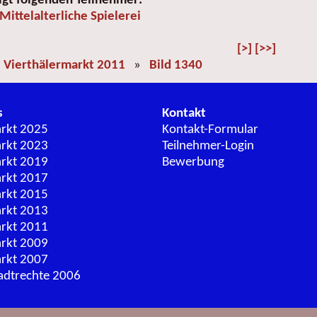
igt folgenden Teilnehmer:
Mittelalterliche Spielerei
[>]
[>>]
»
Vierthälermarkt 2011
»
Bild 1340
s
Kontakt
arkt 2025
Kontakt-Formular
arkt 2023
Teilnehmer-Login
arkt 2019
Bewerbung
arkt 2017
arkt 2015
arkt 2013
arkt 2011
arkt 2009
arkt 2007
adtrechte 2006