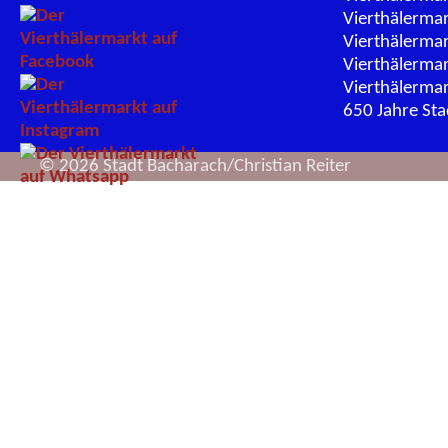
Vierthälerma
Vierthälerma
Vierthälerma
Vierthälerma
650 Jahre St
© 2026 Stadt Bacharach/Christian Reiter