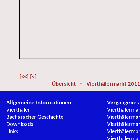
[<<]
[<]
Übersicht
»
Vierthälermarkt 201
Allgemeine Informationen
Vergangenes
Vierthäler
Vierthälerma
Bacharacher Geschichte
Vierthälerma
Downloads
Vierthälerma
Links
Vierthälerma
Vierthälerma