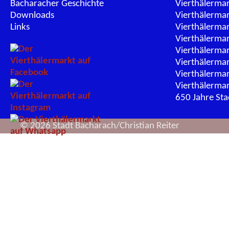
Bacharacher Geschichte
Vierthälerma
Downloads
Vierthälerma
Links
Vierthälerma
Vierthälerma
Vierthälerma
Vierthälerma
Vierthälerma
Vierthälerma
650 Jahre St
© 2026 Stadt Bacharach/Christian Reiter