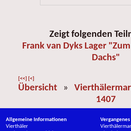
Zeigt folgenden Tei
Frank van Dyks Lager "Zu
Dachs"
[<<]
[<]
Übersicht
»
Vierthälermar
1407
Allgemeine Informationen
Vergangenes
Vierthäler
Vierthälerma