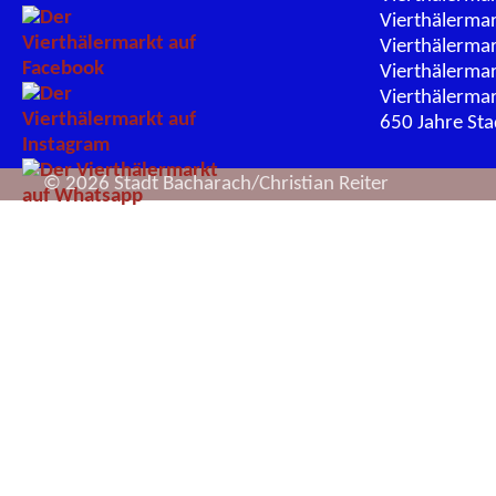
Vierthälerma
Vierthälerma
Vierthälerma
Vierthälerma
650 Jahre St
© 2026 Stadt Bacharach/Christian Reiter