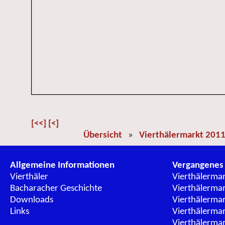
[<<]
[<]
Übersicht
»
Vierthälermarkt 201
Allgemeine Informationen
Vergangenes
Vierthäler
Vierthälerma
Bacharacher Geschichte
Vierthälerma
Downloads
Vierthälerma
Links
Vierthälerma
Vierthälerma